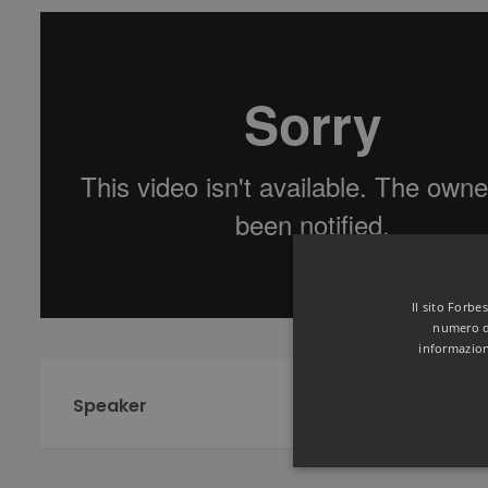
Il sito Forbe
numero de
informazion
Speaker