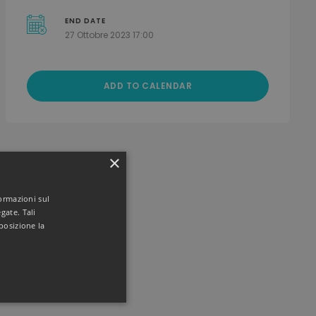
END DATE
27 Ottobre 2023 17:00
ADD TO CALENDAR
×
formazioni sul
gate. Tali
posizione la